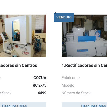
VENDIDO
icadoras sin Centros
1.Rectificadoras sin Ce
e
GOZUA
Fabricante
RC 2-75
Modelo
 Stock
4499
Número de Stock
Descubra Más
Descubra Más