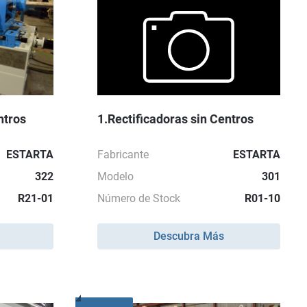
ntros
1.Rectificadoras sin Centros
ESTARTA
Fabricante
ESTARTA
322
Modelo
301
R21-01
Número de Stock
R01-10
Descubra Más