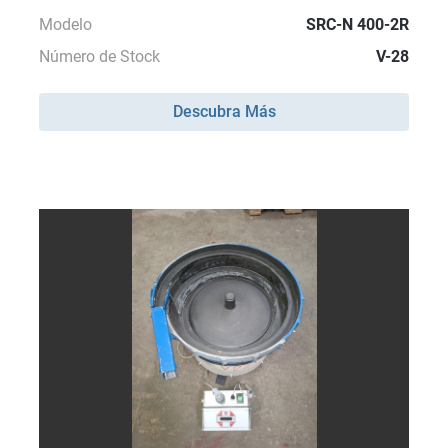
Modelo
SRC-N 400-2R
Número de Stock
V-28
Descubra Más