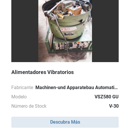
Alimentadores Vibratorios
Fabricante
Machinen-und Apparatebau Automation GmbH
Modelo
VSZ580 GU
Número de Stock
V-30
Descubra Más