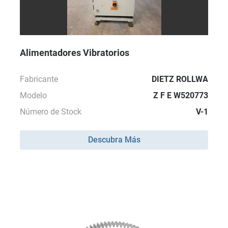
Alimentadores Vibratorios
Fabricante
DIETZ ROLLWA
Modelo
Z F E W520773
Número de Stock
V-1
Descubra Más