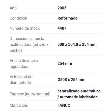
Año
2003
Condición
Reformado
Número de Stock
4407
Dimensiones muela
rectificadora (od x id x
508 x 304,8 x 254 mm
ancho)
Ancho de muela
254 mm
reguladora
Velocidad de
Ø508 x 254 mm
diamantado
centralizado automático
Engrase (auto/manual)
/ automatic lubrication
Marca cnc
FANUC