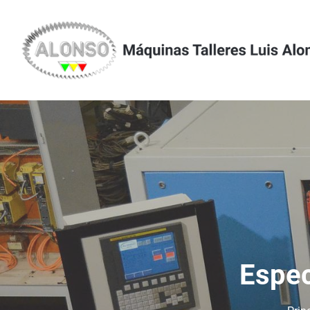
Espec
C