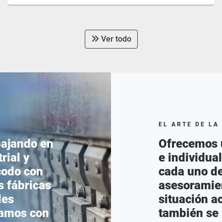
Ver todo
EL ARTE DE LA
bajando en
Ofrecemos 
rial y
e individua
codo con
cada uno de
s fábricas
asesoramien
les
situación a
tamos con
también se 